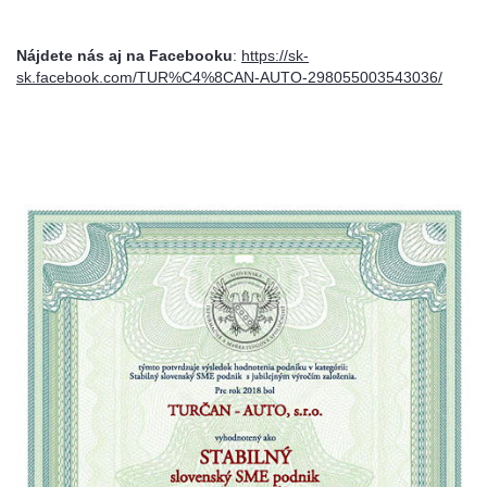
Nájdete nás aj na Facebooku
:
https://sk-
sk.facebook.com/TUR%C4%8CAN-AUTO-298055003543036/