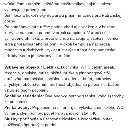
vďaka čomu umožní každému návštevníkovi nájsť si miesto
vyhovujúce práve jemu.
Šum lesa a hukot rieky dotvárajú príjemnú atmosféru Fatranskej
doliny.
Po namáhavej túre určite padne vhod aj osvieženie v bazéne,
ktorý sa nachádza priamo v areáli campingu. V areáli sú
vyhradené ohniská, a preto si prídu na svoje aj všetci milovníci
jedla pripravovaného na ohni. V okolí kempu sa nachádza
množstvo turistických i cykloturistických trás a čaro panenskej
prírody. Kemp je otvorený celoročne.
Vybavenie objektu:
Elektrika, kuchynka, Wifi v celom areáli,
recepcia, ohnisko, multifunkčné ihrisko s pingpongový stôl,
práčovňa, parkovisko, sociálne zariadenie, bufet, potraviny
s rýchlym občerstvením, možnosť objednania polpenzie, bazén,
vstup so psom povolený
Sociálne zariadenie:
Dve budovy, sprchy s teplou vodou (sprchy
za poplatok)
Pre karavany:
Pripojenie na el. energiu, výlevka chemického WC,
výmena plyn. bomby, počet karavanových státí: 40
Služby:
požičovňa a úschovňa bicyklov a kolobežiek, bufet,
požičovňa športových potrieb