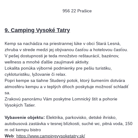
956 22 Prašice
9. Camping Vysoké Tatry
Kemp sa nachádza na priestrannej lúke v obci Stará Lesná,
zhruba v strede medzi jej obývanou časťou a hotelovou časťou.
V pešej dostupnosti je teda množstvo reštaurácií, bazénov,
wellness a mnohé ďalšie zaujímavé aktivity.
Lokalita ponúka výborné podmienky pre pešiu turistiku,
cykloturistiku, lyžovanie či relax.
Popri kempe sa tiahne Studený potok, ktorý šumením dotvára
atmosféru kempu a v teplých dňoch poskytuje možnosť schladiť
sa.
Zrakovú panorámu Vám poskytne Lomnický štít a pohorie
Vysokých Tatier.
Vybavenie objektu:
Elektrika, parkovisko, detské ihrisko,
autobusová zastávka v tesnej blízkosti, suché wc, pitná voda, 150
m od kempu bistro
Web
:
https://www.campingvysoketatry.sk/