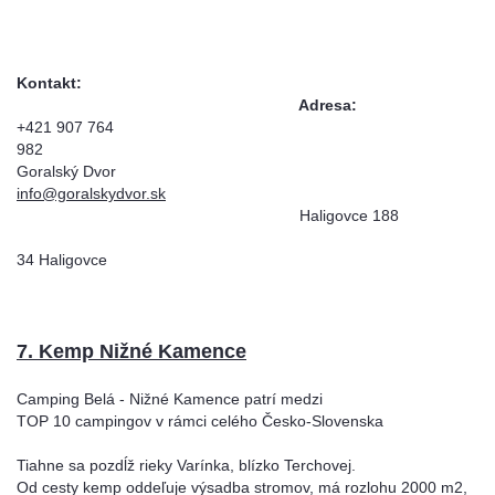
Kontakt:
Adresa:
+421 907 764
98
Goralský Dvor
info@goralskydvor.sk
Haligovce 188
8
34 Haligovce
7. Kemp Nižné Kamence
Camping Belá - Nižné Kamence patrí medzi
TOP 10 campingov v rámci celého Česko-Slovenska
Tiahne sa pozdĺž rieky Varínka, blízko Terchovej.
Od cesty kemp oddeľuje výsadba stromov, má rozlohu 2000 m2,