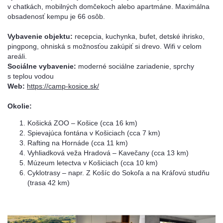
v chatkách, mobilných domčekoch alebo apartmáne. Maximálna
obsadenosť kempu je 66 osôb.
Vybavenie objektu:
recepcia, kuchynka, bufet, detské ihrisko,
pingpong, ohniská s možnosťou zakúpiť si drevo. Wifi v celom
areáli.
Sociálne vybavenie:
moderné sociálne zariadenie, sprchy
s teplou vodou
Web:
https://camp-kosice.sk/
Okolie:
Košická ZOO – Košice (cca 16 km)
Spievajúca fontána v Košiciach (cca 7 km)
Rafting na Hornáde (cca 11 km)
Vyhliadková veža Hradová – Kavečany (cca 13 km)
Múzeum letectva v Košiciach (cca 10 km)
Cyklotrasy – napr. Z Košíc do Sokoľa a na Kráľovú studňu
(trasa 42 km)