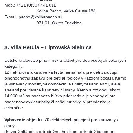
Mob.: +421 (0)907 441 011
Koliba Pacho, Veľká Čausa 184,
E-mail:
pacho@kolibapacho.sk
971 01, Okres Prievidza
3. Villa Betula – Liptovská Sielnica
Detské kráľovstvo plné ihrísk a aktivít pre deti všetkých vekových
kategórií.
12 hektárová lúka a veľká krytá herná hala pre deti zaručujú
plnohodnotnú zábavu pre deti aj rodičov v každom počasí. Kemp
je vybavený mobilnými domčekmi a útulnými karavanmi, ale aj
státiami pre vlastné karavany či stany. Kemp s rozlohou skoro
14.000 m2 sa nachádza blízko priehrady a je vhodný aj pre
nadšencov cykloturistiky či pešej turistiky. V prevádzke je
celoročne.
Vybavenie objektu:
70 elektrických pripojení pre karavany /
stany,
drevený altánok s prírodným ohniskom, prírodný bazén pre