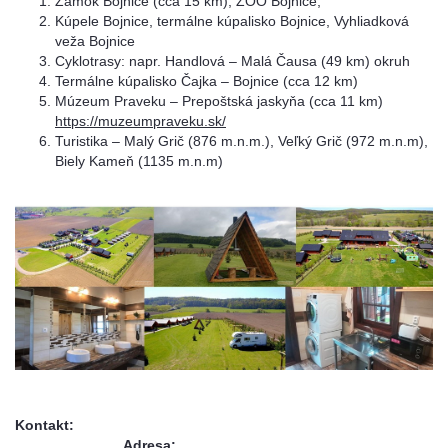
Zámok Bojnice (cca 15 km), ZOO Bojnice,
Kúpele Bojnice, termálne kúpalisko Bojnice, Vyhliadková
veža Bojnice
Cyklotrasy: napr. Handlová – Malá Čausa (49 km) okruh
Termálne kúpalisko Čajka – Bojnice (cca 12 km)
Múzeum Praveku – Prepoštská jaskyňa (cca 11 km)
https://muzeumpraveku.sk/
Turistika – Malý Grič (876 m.n.m.), Veľký Grič (972 m.n.m),
Biely Kameň (1135 m.n.m)
Kontakt:
Adresa: