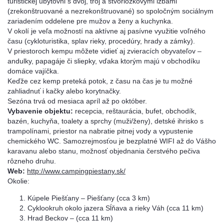
turistickej ubytovni s dvoj, troj a štvorlôžkovými izbami
(zrekonštruované a nezrekonštruované) so spoločným sociálnym
zariadením oddelene pre mužov a ženy a kuchynka.
V okolí je veľa možností na aktívne aj pasívne využitie voľného
času (cykloturistika, splav rieky, procedúry, hrady a zámky).
V priestoroch kempu môžete vidieť aj zvieracích obyvateľov –
andulky, papagáje či sliepky, vďaka ktorým majú v obchodíku
domáce vajíčka.
Keďže cez kemp preteká potok, z času na čas je tu možné
zahliadnuť i kačky alebo korytnačky.
Sezóna trvá od mesiaca apríl až po október.
Vybavenie objektu:
recepcia, reštaurácia, bufet, obchodík,
bazén, kuchyňa, toalety a sprchy (muži/ženy), detské ihrisko s
trampolínami, priestor na nabratie pitnej vody a vypustenie
chemického WC. Samozrejmosťou je bezplatné WIFI až do Vášho
karavanu alebo stanu, možnosť objednania čerstvého pečiva
rôzneho druhu.
Web:
http://www.campingpiestany.sk/
Okolie:
Kúpele Piešťany – Piešťany (cca 3 km)
Cyklookruh okolo jazera Sĺňava a rieky Váh (cca 11 km)
Hrad Beckov – (cca 11 km)