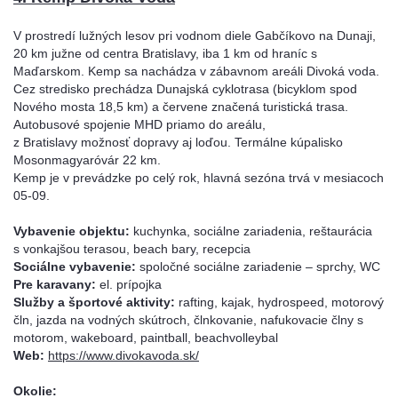
V prostredí lužných lesov pri vodnom diele Gabčíkovo na Dunaji,
20 km južne od centra Bratislavy, iba 1 km od hraníc s
Maďarskom. Kemp sa nachádza v zábavnom areáli Divoká voda.
Cez stredisko prechádza Dunajská cyklotrasa (bicyklom spod
Nového mosta 18,5 km) a červene značená turistická trasa.
Autobusové spojenie MHD priamo do areálu,
z Bratislavy možnosť dopravy aj loďou. Termálne kúpalisko
Mosonmagyaróvár 22 km.
Kemp je v prevádzke po celý rok, hlavná sezóna trvá v mesiacoch
05-09.
Vybavenie objektu:
kuchynka, sociálne zariadenia, reštaurácia
s vonkajšou terasou, beach bary, recepcia
Sociálne vybavenie:
spoločné sociálne zariadenie – sprchy, WC
Pre karavany:
el. prípojka
Služby a športové aktivity:
rafting, kajak, hydrospeed, motorový
čln, jazda na vodných skútroch, člnkovanie, nafukovacie člny s
motorom, wakeboard, paintball, beachvolleybal
Web:
https://www.divokavoda.sk/
Okolie: