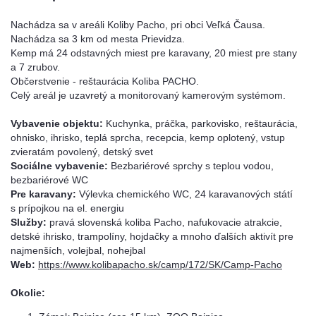
Nachádza sa v areáli Koliby Pacho, pri obci Veľká Čausa.
Nachádza sa 3 km od mesta Prievidza.
Kemp má 24 odstavných miest pre karavany, 20 miest pre stany
a 7 zrubov.
Občerstvenie - reštaurácia Koliba PACHO.
Celý areál je uzavretý a monitorovaný kamerovým systémom.
Vybavenie objektu:
Kuchynka, práčka, parkovisko, reštaurácia,
ohnisko, ihrisko, teplá sprcha, recepcia, kemp oplotený, vstup
zvieratám povolený, detský svet
Sociálne vybavenie:
Bezbariérové sprchy s teplou vodou,
bezbariérové WC
Pre karavany:
Výlevka chemického WC, 24 karavanových státí
s prípojkou na el. energiu
Služby:
pravá slovenská koliba Pacho, nafukovacie atrakcie,
detské ihrisko, trampolíny, hojdačky a mnoho ďalších aktivít pre
najmenších, volejbal, nohejbal
Web:
https://www.kolibapacho.sk/camp/172/SK/Camp-Pacho
Okolie: