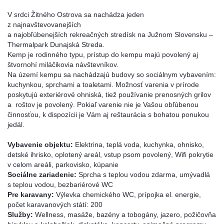
V srdci Žitného Ostrova sa nachádza jeden
z najnavštevovanejších
a najobľúbenejších rekreačných stredísk na Južnom Slovensku –
Thermalpark Dunajská Streda.
Kemp je rodinného typu, prístup do kempu majú povolený aj
štvornohí miláčikovia návštevníkov.
Na území kempu sa nachádzajú budovy so sociálnym vybavením:
kuchynkou, sprchami a toaletami. Možnosť varenia v prírode
poskytujú exteriérové ohniská, tiež používanie prenosných grilov
a roštov je povolený. Pokiaľ varenie nie je Vašou obľúbenou
činnosťou, k dispozícii je Vám aj reštaurácia s bohatou ponukou
jedál.
Vybavenie objektu:
Elektrina, teplá voda, kuchynka, ohnisko,
detské ihrisko, oplotený areál, vstup psom povolený, Wifi pokrytie
v celom areáli, parkovisko, kúpanie
Sociálne zariadenie:
Sprcha s teplou vodou zdarma, umývadlá
s teplou vodou, bezbariérové WC
Pre karavany:
Výlevka chemického WC, prípojka el. energie,
počet karavanových státí: 200
Služby:
Wellness, masáže, bazény a tobogány, jazero, požičovňa