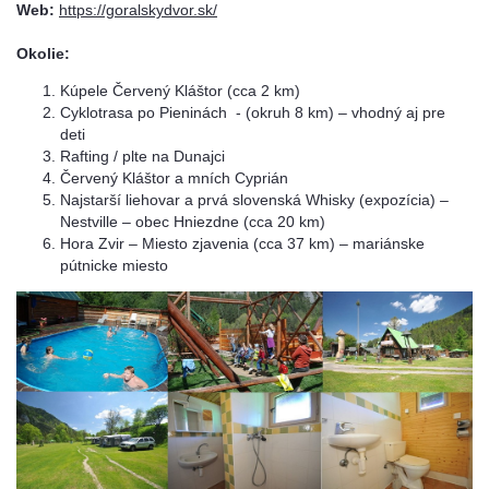
Web:
https://goralskydvor.sk/
Okolie:
Kúpele Červený Kláštor (cca 2 km)
Cyklotrasa po Pieninách - (okruh 8 km) – vhodný aj pre
deti
Rafting / plte na Dunajci
Červený Kláštor a mních Cyprián
Najstarší liehovar a prvá slovenská Whisky (expozícia) –
Nestville – obec Hniezdne (cca 20 km)
Hora Zvir – Miesto zjavenia (cca 37 km) – mariánske
pútnicke miesto