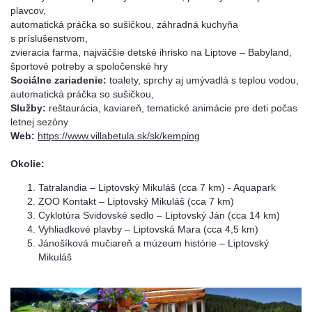
plavcov,
automatická práčka so sušičkou, záhradná kuchyňa
s príslušenstvom,
zvieracia farma, najväčšie detské ihrisko na Liptove – Babyland,
športové potreby a spoločenské hry
Sociálne zariadenie:
toalety, sprchy aj umývadlá s teplou vodou,
automatická práčka so sušičkou,
Služby:
reštaurácia, kaviareň, tematické animácie pre deti počas
letnej sezóny
Web:
https://www.villabetula.sk/sk/kemping
Okolie:
Tatralandia – Liptovský Mikuláš (cca 7 km) - Aquapark
ZOO Kontakt – Liptovský Mikuláš (cca 7 km)
Cyklotúra Svidovské sedlo – Liptovský Ján (cca 14 km)
Vyhliadkové plavby – Liptovská Mara (cca 4,5 km)
Jánošíková mučiareň a múzeum histórie – Liptovský
Mikuláš