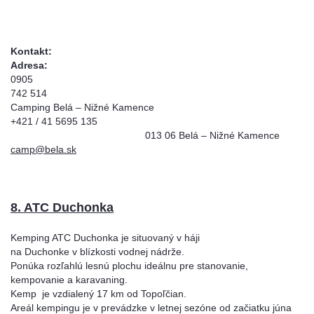
Konta
Adresa:
0905
742 5
Camping Belá – Nižné Kamence
+421 / 41 5695 135
013 06 Belá – Nižné Kamence
camp@bela.sk
8. ATC Duchonka
Kemping ATC Duchonka je situovaný v háji
na Duchonke v blízkosti vodnej nádrže.
Ponúka rozľahlú lesnú plochu ideálnu pre stanovanie,
kempovanie a karavaning.
Kemp je vzdialený 17 km od Topoľčian.
Areál kempingu je v prevádzke v letnej sezóne od začiatku júna