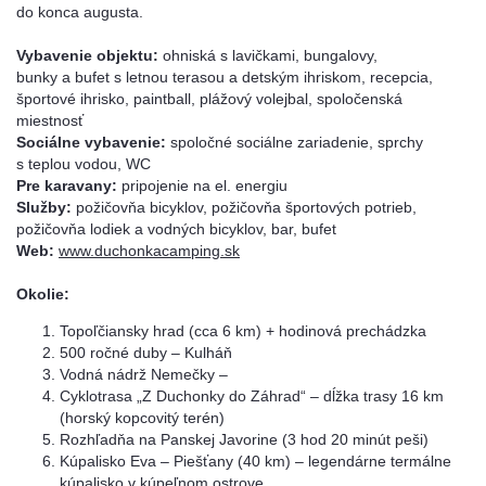
do konca augusta.
Vybavenie objektu:
ohniská s lavičkami, bungalovy,
bunky a bufet s letnou terasou a detským ihriskom, recepcia,
športové ihrisko, paintball, plážový volejbal, spoločenská
miestnosť
Sociálne vybavenie:
spoločné sociálne zariadenie, sprchy
s teplou vodou, WC
Pre karavany:
pripojenie na el. energiu
Služby:
požičovňa bicyklov, požičovňa športových potrieb,
požičovňa lodiek a vodných bicyklov, bar, bufet
Web:
www.duchonkacamping.sk
Okolie:
Topoľčiansky hrad (cca 6 km) + hodinová prechádzka
500 ročné duby – Kulháň
Vodná nádrž Nemečky –
Cyklotrasa „Z Duchonky do Záhrad“ – dĺžka trasy 16 km
(horský kopcovitý terén)
Rozhľadňa na Panskej Javorine (3 hod 20 minút peši)
Kúpalisko Eva – Piešťany (40 km) – legendárne termálne
kúpalisko v kúpeľnom ostrove