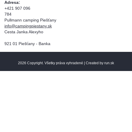
Adresa:
+421 907 096
78
Pullmann camping Piešťany
info@campingpiestany.sk
Cesta Janka Alexyho
921 01 Piešťany - Banka
2026 Copyright. Všetky práva vyhradené |
Created by run.sk