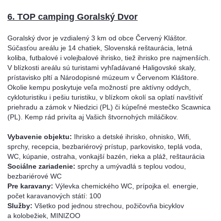
6. TOP camping Goralský Dvor
Goralský dvor je vzdialený 3 km od obce Červený Kláštor.
Súčasťou areálu je 14 chatiek, Slovenská reštaurácia, letná
koliba, futbalové i volejbalové ihrisko, tiež ihrisko pre najmenších.
V blízkosti areálu sú turistami vyhľadávané Haligovské skaly,
prístavisko pltí a Národopisné múzeum v Červenom Kláštore.
Okolie kempu poskytuje veľa možností pre aktívny oddych,
cykloturistiku i pešiu turistiku, v blízkom okolí sa oplatí navštíviť
priehradu a zámok v Niedzici (PL) či kúpeľné mestečko Scawnica
(PL). Kemp rád privíta aj Vašich štvornohých miláčikov.
Vybavenie objektu:
Ihrisko a detské ihrisko, ohnisko, Wifi,
sprchy, recepcia, bezbariérový prístup, parkovisko, teplá voda,
WC, kúpanie, ostraha, vonkajší bazén, rieka a pláž, reštaurácia
Sociálne zariadenie:
sprchy a umývadlá s teplou vodou,
bezbariérové WC
Pre karavany:
Výlevka chemického WC, prípojka el. energie,
počet karavanových státí: 100
Služby:
Všetko pod jednou strechou, požičovňa bicyklov
a kolobežiek, MINIZOO