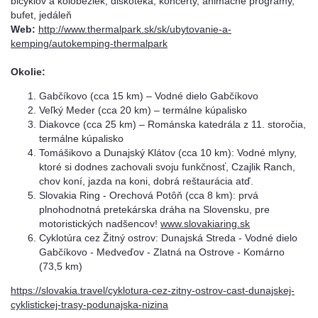
bicyklov a kolobežiek, diskotéka, koncerty, animačné programy,
bufet, jedáleň
Web:
http://www.thermalpark.sk/sk/ubytovanie-a-
kemping/autokemping-thermalpark
Okolie:
Gabčíkovo (cca 15 km) – Vodné dielo Gabčíkovo
Veľký Meder (cca 20 km) – termálne kúpalisko
Diakovce (cca 25 km) – Románska katedrála z 11. storočia,
termálne kúpalisko
Tomášikovo a Dunajský Klátov (cca 10 km): Vodné mlyny,
ktoré si dodnes zachovali svoju funkčnosť, Czajlik Ranch,
chov koní, jazda na koni, dobrá reštaurácia atď.
Slovakia Ring - Orechová Potôň (cca 8 km): prvá
plnohodnotná pretekárska dráha na Slovensku, pre
motoristických nadšencov!
www.slovakiaring.sk
Cyklotúra cez Žitný ostrov: Dunajská Streda - Vodné dielo
Gabčíkovo - Medveďov - Zlatná na Ostrove - Komárno
(73,5 km)
https://slovakia.travel/cyklotura-cez-zitny-ostrov-cast-dunajskej-
cyklistickej-trasy-podunajska-nizina