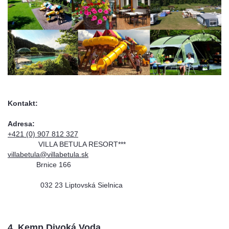
Kontakt:
Adresa:
+421 (0) 907 812 327
VILLA BETULA RESORT***
villabetula@villabetula.sk
Brnice 166
032 23 Liptovská Sielnica
4. Kemp Divoká Voda