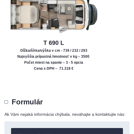
T 690 L
Dĺžka/šírka/výška v cm - 739 / 232 / 293
Najvyššia prípustná hmotnosť v kg – 3500
Počet miest na spanie – 3 - 5 opcia
Cena s DPH – 71.318 €
Formulár
Ak Vám nejaká informácia chýbala, neváhajte a kontaktujte nás: